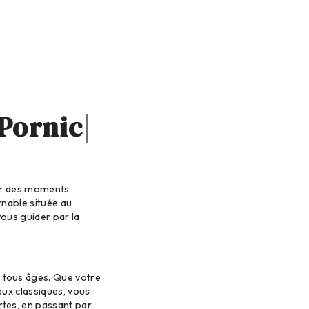
 Pornic
ser des moments
rnable située au
ous guider par la
 tous âges. Que votre
eux classiques, vous
rtes, en passant par