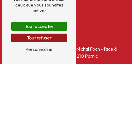
ceux que vous souhaitez
activer
Tout accepter
Tout refuser
Adresse
Le Passage du Rocher, rue Maréchal Foch - face à
Personnaliser
la Chapelle Pornic
44210 Pornic
Téléphone
02 40 21 16 81